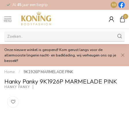
Al
45
jaar een begrip
Gratis
verz
9.0
0
MENU
Onze nieuwe winkel is geopend! Kom gerust langs voor de
allermooiste lingerie nacht- en badkleding, wij verheugen ons op je
bezoek!!
Home
/
9K1926P MARMELADE PINK
Hanky Panky 9K1926P MARMELADE PINK
HANKY PANKY