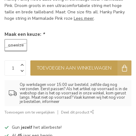
Pink. Droom groots in een ultracomfortabele string met hoge
taille en brede tailleband. Maat: One size fits all. Hanky Panky
hoge string in Marmalade Pink roze
Lees meer
.
Maak een keuze:
*
onesize
TOEVOEGEN AAN WINKELWAGEN
Op werkdagen voor 15:00 uur besteld, zelfde dag nog
verzonden. Eerst passen? Als het artikel op voorraad is in de
webshop dan is het op voorraad in onze winkel, kom gerust
langs. Maat niet op voorraad? Vaak kunnen wij het nog voor
je bestellen, informeer
Toevoegen om te vergelijken
Deel dit product
Gun
jezelf
het allerbeste!
Al
45
jaar een begrip