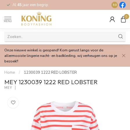
Al
45
jaar een begrip
Gratis
verz
9.0
0
MENU
Onze nieuwe winkel is geopend! Kom gerust langs voor de
allermooiste lingerie nacht- en badkleding, wij verheugen ons op je
bezoek!!
Home
/
1230039 1222 RED LOBSTER
MEY 1230039 1222 RED LOBSTER
MEY