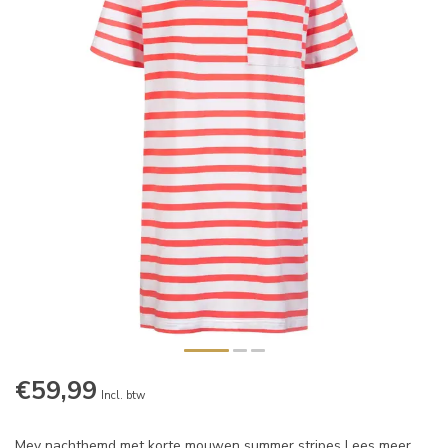
€59,99
Incl. btw
Mey nachthemd met korte mouwen summer stripes
Lees meer
.