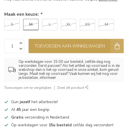
Maak een keuze:
*
M
S
L
XL
XS
M
TOEVOEGEN AAN WINKELWAGEN
Op werkdagen voor 15:00 uur besteld, zelfde dag nog
verzonden. Eerst passen? Als het artikel op voorraad is in de
webshop dan is het op voorraad in onze winkel, kom gerust
langs. Maat niet op voorraad? Vaak kunnen wij het nog voor
je bestellen, informeer
Toevoegen om te vergelijken
Deel dit product
Gun
jezelf
het allerbeste!
Al
45
jaar een begrip
Gratis
verzending in Nederland
Op werkdagen voor
15u besteld
zelfde dag verzonden!