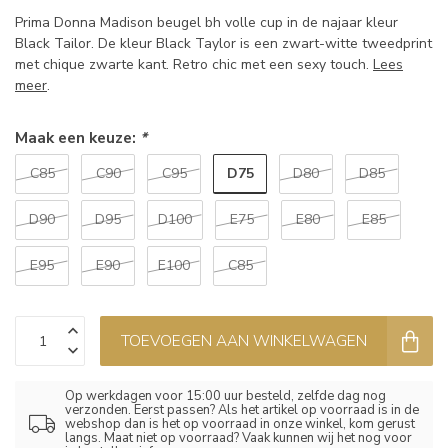
Prima Donna Madison beugel bh volle cup in de najaar kleur
Black Tailor. De kleur Black Taylor is een zwart-witte tweedprint
met chique zwarte kant. Retro chic met een sexy touch.
Lees
meer
.
Maak een keuze:
*
D75
C85
C90
C95
D80
D85
D90
D95
D100
E75
E80
E85
E95
E90
E100
C85
TOEVOEGEN AAN WINKELWAGEN
Op werkdagen voor 15:00 uur besteld, zelfde dag nog
verzonden. Eerst passen? Als het artikel op voorraad is in de
webshop dan is het op voorraad in onze winkel, kom gerust
langs. Maat niet op voorraad? Vaak kunnen wij het nog voor