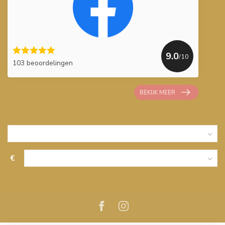
9.0
/10
103 beoordelingen
BEKIJK MEER
€