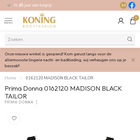
Al
45
jaar een begrip
Gratis
verz
9.0
0
MENU
Onze nieuwe winkel is geopend! Kom gerust langs voor de
allermooiste lingerie nacht- en badkleding, wij verheugen ons op je
bezoek!!
Home
/
0162120 MADISON BLACK TAILOR
Prima Donna 0162120 MADISON BLACK
TAILOR
PRIMA DONNA