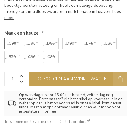
bedekt je borsten volledig en heeft een stevige dubbeling.
Trendy kant in tijdloos zwart: een match made in heaven.
Lees
meer
.
Maak een keuze:
*
C90
D95
D85
D90
E75
E85
E70
C90
C80
TOEVOEGEN AAN WINKELWAGEN
Op werkdagen voor 15:00 uur besteld, zelfde dag nog
verzonden. Eerst passen? Als het artikel op voorraad is in de
webshop dan is het op voorraad in onze winkel, kom gerust
langs. Maat niet op voorraad? Vaak kunnen wij het nog voor
je bestellen, informeer
Toevoegen om te vergelijken
Deel dit product