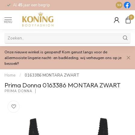
Al
45
jaar een begrip
Gratis
verz
9.0
0
MENU
Onze nieuwe winkel is geopend! Kom gerust langs voor de
allermooiste lingerie nacht- en badkleding, wij verheugen ons op je
bezoek!!
Home
/
0163386 MONTARA ZWART
Prima Donna 0163386 MONTARA ZWART
PRIMA DONNA