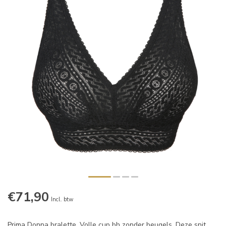
€71,90
Incl. btw
Prima Donna bralette. Volle cup bh zonder beugels. Deze snit