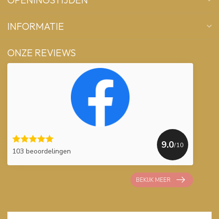
INFORMATIE
ONZE REVIEWS
9.0
/10
103 beoordelingen
BEKIJK MEER