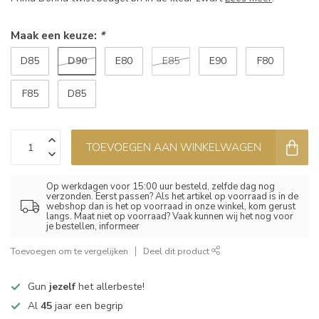
Maak een keuze:
*
D90
D85
E80
E85
E90
F80
F85
D85
TOEVOEGEN AAN WINKELWAGEN
Op werkdagen voor 15:00 uur besteld, zelfde dag nog
verzonden. Eerst passen? Als het artikel op voorraad is in de
webshop dan is het op voorraad in onze winkel, kom gerust
langs. Maat niet op voorraad? Vaak kunnen wij het nog voor
je bestellen, informeer
Toevoegen om te vergelijken
Deel dit product
Gun
jezelf
het allerbeste!
Al
45
jaar een begrip