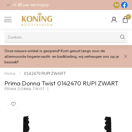
Al
45
jaar een begrip
Gratis
verz
9.0
0
MENU
Onze nieuwe winkel is geopend! Kom gerust langs voor de
allermooiste lingerie nacht- en badkleding, wij verheugen ons op je
bezoek!!
Home
/
0142470 RUPI ZWART
Prima Donna Twist 0142470 RUPI ZWART
PRIMA DONNA TWIST