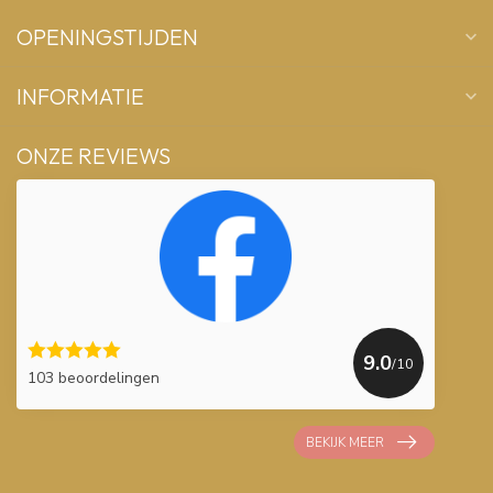
OPENINGSTIJDEN
INFORMATIE
ONZE REVIEWS
9.0
/10
103 beoordelingen
BEKIJK MEER