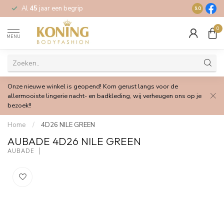
Al
45
jaar een begrip
Gratis
verz
9.0
0
MENU
Onze nieuwe winkel is geopend! Kom gerust langs voor de
allermooiste lingerie nacht- en badkleding, wij verheugen ons op je
bezoek!!
Home
/
4D26 NILE GREEN
AUBADE 4D26 NILE GREEN
AUBADE