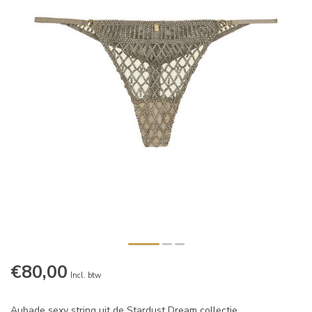
€80,00
Incl. btw
Aubade sexy string uit de Stardust Dream collectie