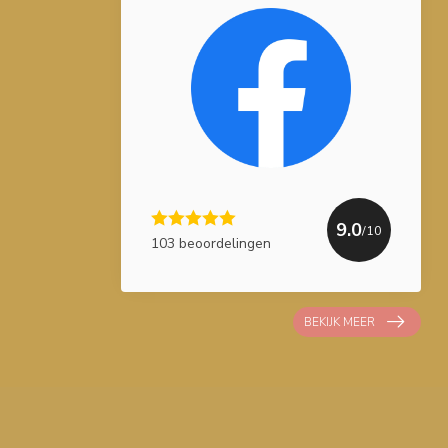
9.0
/10
103 beoordelingen
BEKIJK MEER