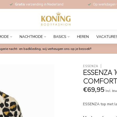
Gratis
verzending in Nederland
Op werkdagen
MODE
NACHTMODE
BASICS
HEREN
VACATURE
gerie nacht- en badkleding, wij verheugen ons op je bezoek!!
ESSENZA
ESSENZA 
COMFORT
€69,95
Incl. bt
ESSENZA top met 