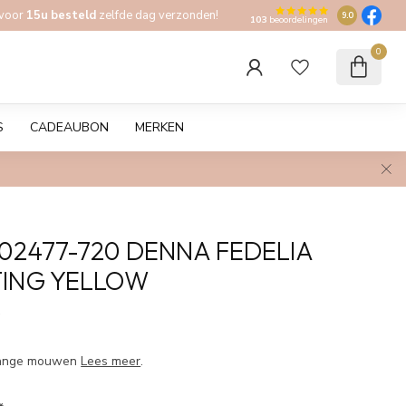
 voor
15u besteld
zelfde dag verzonden!
9.0
103
beoordelingen
0
S
CADEAUBON
MERKEN
102477-720 DENNA FEDELIA
ING YELLOW
w
lange mouwen
Lees meer
.