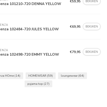
€59,95
BEKIJKEN
senza 101210-720 DENNA YELLOW
SENZA
€69,95
BEKIJKEN
senza 102484-720 JULES YELLOW
SENZA
€79,95
BEKIJKEN
senza 102498-720 EMMY YELLOW
enza HOme
(14)
HOMEWEAR
(59)
loungewear
(64)
pyjama top
(27)