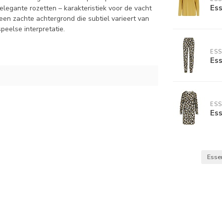
Es
elegante rozetten – karakteristiek voor de vacht
een zachte achtergrond die subtiel varieert van
peelse interpretatie.
ES
Es
ES
Es
Ess