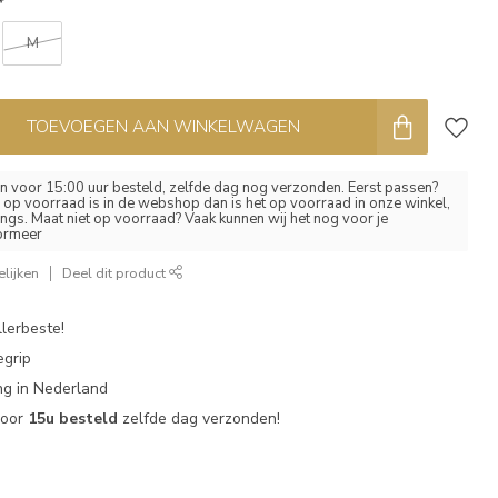
*
M
TOEVOEGEN AAN WINKELWAGEN
 voor 15:00 uur besteld, zelfde dag nog verzonden. Eerst passen?
el op voorraad is in de webshop dan is het op voorraad in onze winkel,
ngs. Maat niet op voorraad? Vaak kunnen wij het nog voor je
formeer
lijken
Deel dit product
lerbeste!
egrip
g in Nederland
voor
15u besteld
zelfde dag verzonden!