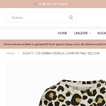
Al
45
jaar een begrip
HOME
LINGERIE
BAD
Onze nieuwe winkel is geopend! Kom gerust langs voor de allermooiste lin
Home
/
102477-720 DENNA FEDELIA COMFORTING YELLOW