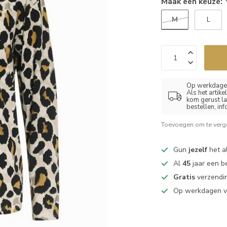
Maak een keuze:
M
L
Op werkdagen
Als het artik
kom gerust la
bestellen, in
Toevoegen om te verge
Gun
jezelf
het al
Al
45
jaar een b
Gratis
verzendin
Op werkdagen 