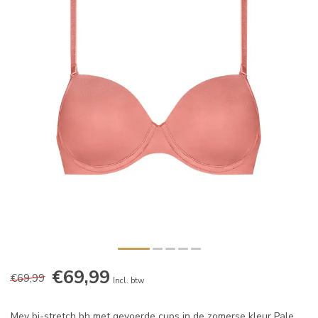
€69,99
€69,99
Incl. btw
Mey bi-stretch bh met gevoerde cups in de zomerse kleur Pale