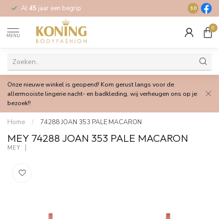
Al
45
jaar een begrip
Gratis
verz
9.0
0
MENU
Onze nieuwe winkel is geopend! Kom gerust langs voor de
allermooiste lingerie nacht- en badkleding, wij verheugen ons op je
bezoek!!
Home
/
74288 JOAN 353 PALE MACARON
MEY 74288 JOAN 353 PALE MACARON
MEY