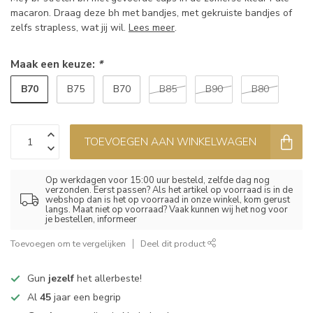
macaron. Draag deze bh met bandjes, met gekruiste bandjes of
zelfs strapless, wat jij wil.
Lees meer
.
Maak een keuze:
*
B70
B75
B70
B85
B90
B80
TOEVOEGEN AAN WINKELWAGEN
Op werkdagen voor 15:00 uur besteld, zelfde dag nog
verzonden. Eerst passen? Als het artikel op voorraad is in de
webshop dan is het op voorraad in onze winkel, kom gerust
langs. Maat niet op voorraad? Vaak kunnen wij het nog voor
je bestellen, informeer
Toevoegen om te vergelijken
Deel dit product
Gun
jezelf
het allerbeste!
Al
45
jaar een begrip