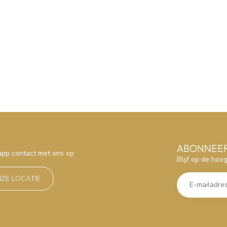
ABONNEER
sapp contact met ons op
Blijf op de hoo
NZE LOCATIE