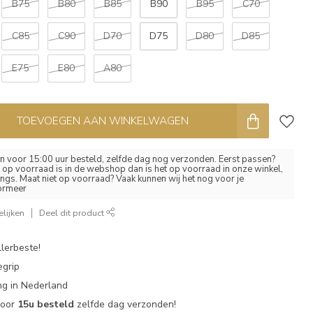
B75
B80
B85
B90
B95
C70
C85
C90
D70
D75
D80
D85
E75
E80
A80
TOEVOEGEN AAN WINKELWAGEN
 voor 15:00 uur besteld, zelfde dag nog verzonden. Eerst passen?
el op voorraad is in de webshop dan is het op voorraad in onze winkel,
ngs. Maat niet op voorraad? Vaak kunnen wij het nog voor je
formeer
lijken
Deel dit product
lerbeste!
egrip
g in Nederland
voor
15u besteld
zelfde dag verzonden!