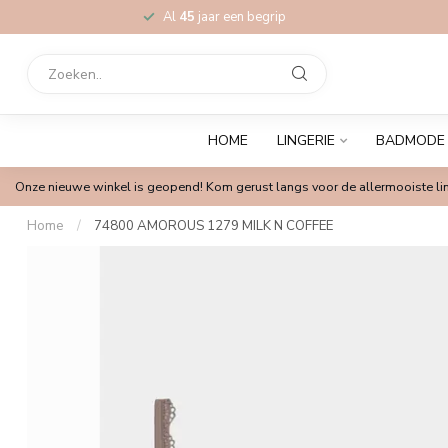
Al
45
jaar een begrip
HOME
LINGERIE
BADMODE
Onze nieuwe winkel is geopend! Kom gerust langs voor de allermooiste lin
Home
/
74800 AMOROUS 1279 MILK N COFFEE