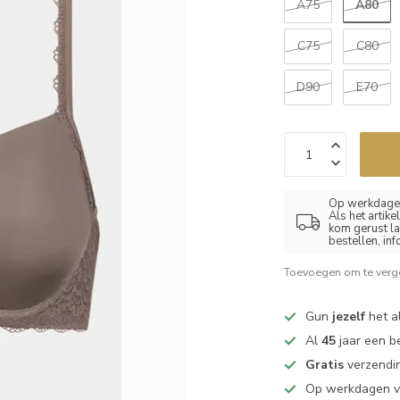
A80
A75
C75
C80
D90
E70
Op werkdagen
Als het artik
kom gerust la
bestellen, in
Toevoegen om te verge
Gun
jezelf
het al
Al
45
jaar een b
Gratis
verzendin
Op werkdagen 