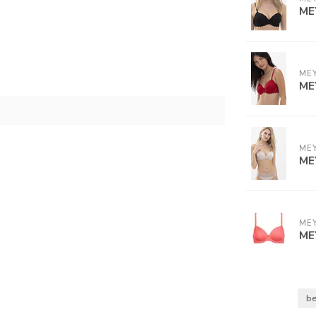
ME
ME
ME
ME
ME
ME
ME
b