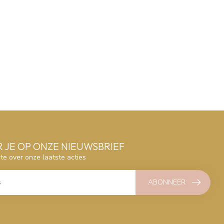
 JE OP ONZE NIEUWSBRIEF
gte over onze laatste acties
ABONNEER