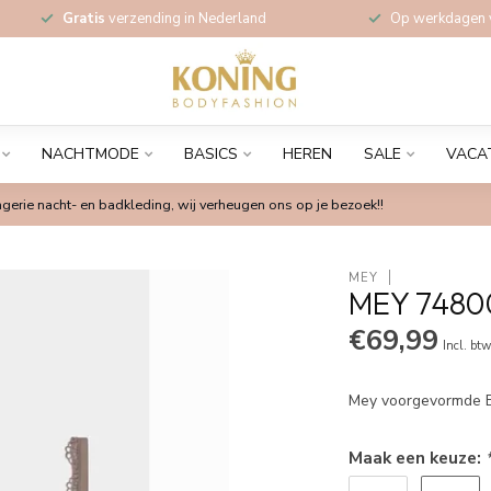
Gratis
verzending in Nederland
Op werkdagen
NACHTMODE
BASICS
HEREN
SALE
VACA
gerie nacht- en badkleding, wij verheugen ons op je bezoek!!
MEY
MEY 7480
€69,99
Incl. bt
Mey voorgevormde Bi
Maak een keuze: