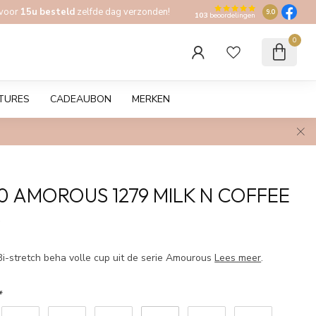
 voor
15u besteld
zelfde dag verzonden!
9.0
103
beoordelingen
0
TURES
CADEAUBON
MERKEN
0 AMOROUS 1279 MILK N COFFEE
w
-stretch beha volle cup uit de serie Amourous
Lees meer
.
*