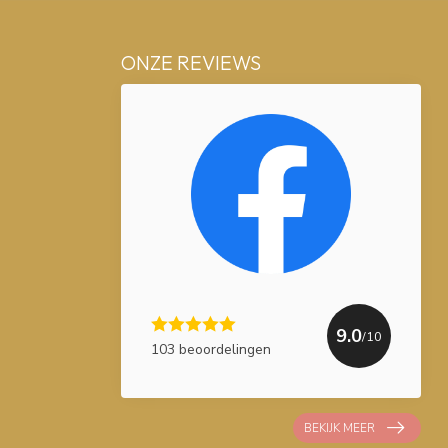
ONZE REVIEWS
9.0
/10
103 beoordelingen
BEKIJK MEER