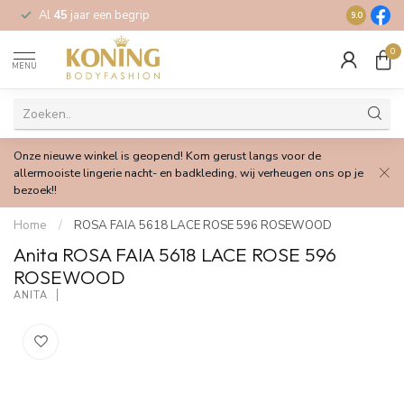
Al
45
jaar een begrip
Gratis
verz
9.0
0
MENU
Onze nieuwe winkel is geopend! Kom gerust langs voor de
allermooiste lingerie nacht- en badkleding, wij verheugen ons op je
bezoek!!
Home
/
ROSA FAIA 5618 LACE ROSE 596 ROSEWOOD
Anita ROSA FAIA 5618 LACE ROSE 596
ROSEWOOD
ANITA