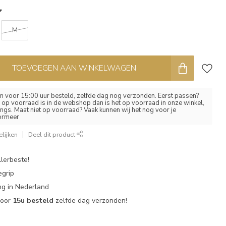
*
M
TOEVOEGEN AAN WINKELWAGEN
 voor 15:00 uur besteld, zelfde dag nog verzonden. Eerst passen?
el op voorraad is in de webshop dan is het op voorraad in onze winkel,
ngs. Maat niet op voorraad? Vaak kunnen wij het nog voor je
formeer
lijken
Deel dit product
lerbeste!
egrip
g in Nederland
voor
15u besteld
zelfde dag verzonden!