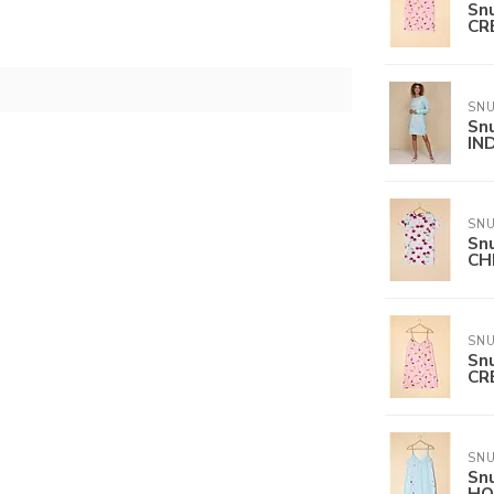
Sn
CR
SN
Sn
IN
SN
Sn
CH
SN
Sn
CR
SN
Sn
HO