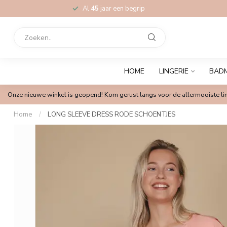
Al
45
jaar een begrip
HOME
LINGERIE
BAD
Onze nieuwe winkel is geopend! Kom gerust langs voor de allermooiste lin
Home
/
LONG SLEEVE DRESS RODE SCHOENTJES