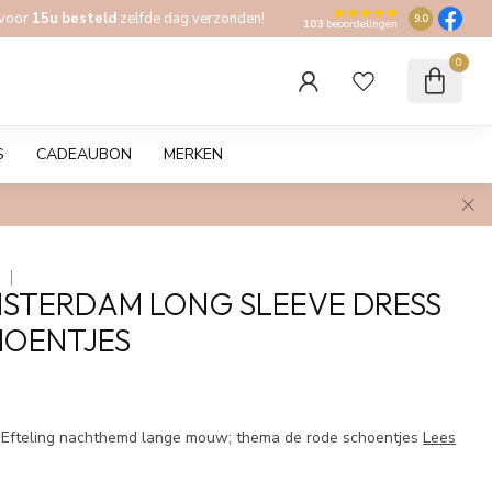
 voor
15u besteld
zelfde dag verzonden!
9.0
103
beoordelingen
0
S
CADEAUBON
MERKEN
M
STERDAM LONG SLEEVE DRESS
HOENTJES
w
Efteling nachthemd lange mouw; thema de rode schoentjes
Lees