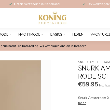
Gratis
verzending in Nederland
Op werkdagen
MODE
NACHTMODE
BASICS
HEREN
VACATURE
gerie nacht- en badkleding, wij verheugen ons op je bezoek!!
SNURK AMSTERDA
SNURK AM
RODE SC
€59,95
Incl. bt
Snurk Amsterdam X 
meer
.