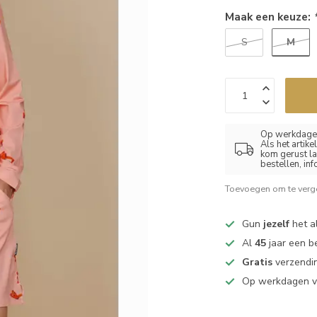
Maak een keuze:
M
S
Op werkdagen
Als het artik
kom gerust la
bestellen, in
Toevoegen om te verge
Gun
jezelf
het al
Al
45
jaar een b
Gratis
verzendin
Op werkdagen 