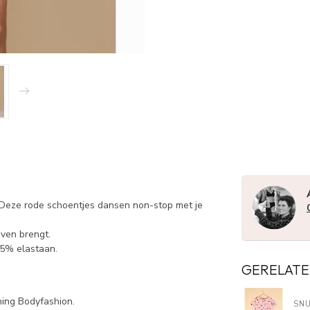
 Deze rode schoentjes dansen non-stop met je
even brengt.
 5% elastaan.
GERELATE
oning Bodyfashion.
SN