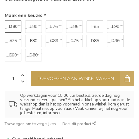
Maak een keuze:
*
D80
E80
E75
E85
F85
F90
F75
F80
G80
G75
D85
D90
E90
D80
TOEVOEGEN AAN WINKELWAGEN
Op werkdagen voor 15:00 uur besteld, zelfde dag nog
verzonden. Eerst passen? Als het artikel op voorraad is in de
webshop dan is het op voorraad in onze winkel, kom gerust
langs. Maat niet op voorraad? Vaak kunnen wij het nog voor
je bestellen, informeer
Toevoegen om te vergelijken
Deel dit product