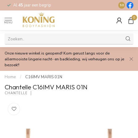
Al
45
jaar een begrip
Gratis
verz
9.0
0
MENU
Onze nieuwe winkel is geopend! Kom gerust langs voor de
allermooiste lingerie nacht- en badkleding, wij verheugen ons op je
bezoek!!
Home
/
C16IMV MARIS 01N
Chantelle C16IMV MARIS 01N
CHANTELLE