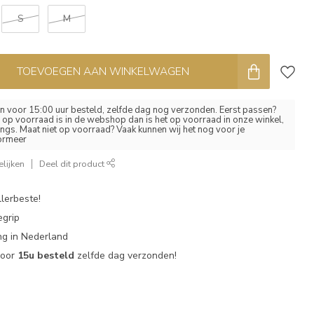
S
M
TOEVOEGEN AAN WINKELWAGEN
 voor 15:00 uur besteld, zelfde dag nog verzonden. Eerst passen?
el op voorraad is in de webshop dan is het op voorraad in onze winkel,
ngs. Maat niet op voorraad? Vaak kunnen wij het nog voor je
formeer
lijken
Deel dit product
lerbeste!
egrip
g in Nederland
voor
15u besteld
zelfde dag verzonden!