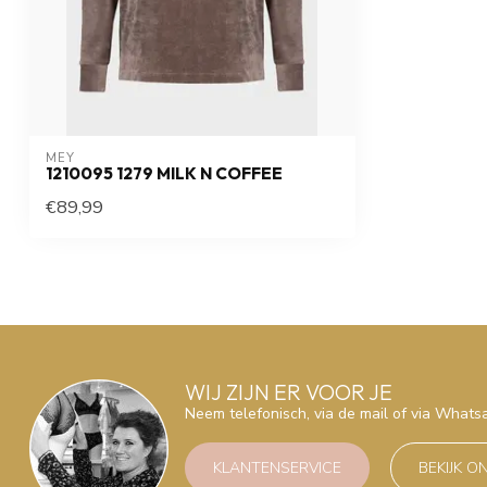
MEY
1210095 1279 MILK N COFFEE
€89,99
WIJ ZIJN ER VOOR JE
Neem telefonisch, via de mail of via What
KLANTENSERVICE
BEKIJK O