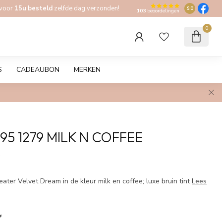
 voor
15u besteld
zelfde dag verzonden!
9.0
103
beoordelingen
0
S
CADEAUBON
MERKEN
95 1279 MILK N COFFEE
w
ter Velvet Dream in de kleur milk en coffee; luxe bruin tint
Lees
*