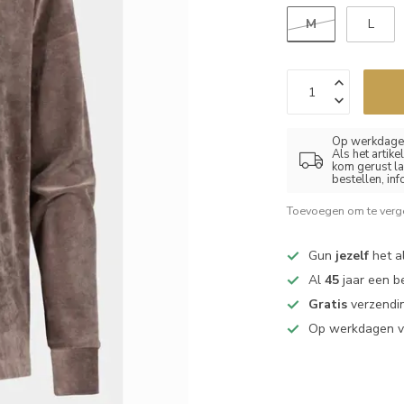
M
L
Op werkdagen
Als het artik
kom gerust la
bestellen, in
Toevoegen om te verge
Gun
jezelf
het al
Al
45
jaar een b
Gratis
verzendin
Op werkdagen 