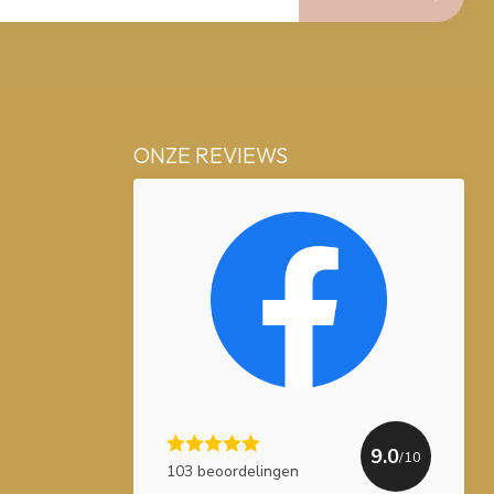
ONZE REVIEWS
9.0
/10
103 beoordelingen