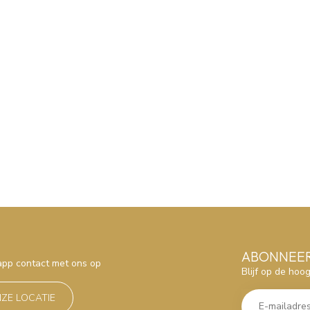
ABONNEER
sapp contact met ons op
Blijf op de hoo
NZE LOCATIE