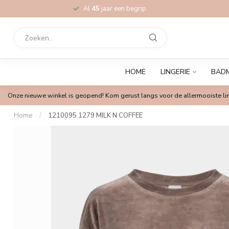
Al
45
jaar een begrip
HOME
LINGERIE
BAD
Onze nieuwe winkel is geopend! Kom gerust langs voor de allermooiste lin
Home
/
1210095 1279 MILK N COFFEE