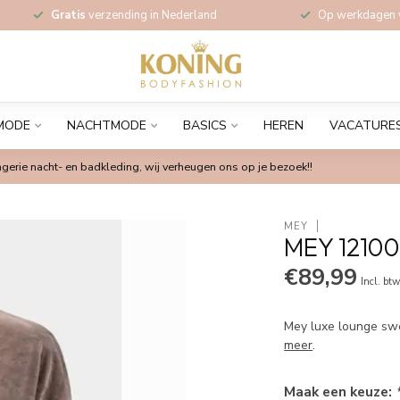
Gratis
verzending in Nederland
Op werkdagen
MODE
NACHTMODE
BASICS
HEREN
VACATURE
gerie nacht- en badkleding, wij verheugen ons op je bezoek!!
MEY
MEY 12100
€89,99
Incl. bt
Mey luxe lounge swea
meer
.
Maak een keuze: