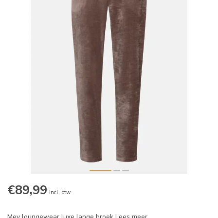
€89,99
Incl. btw
Mey loungewear luxe lange broek
Lees meer
.