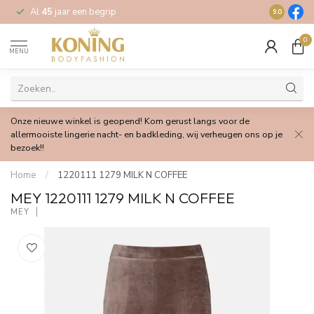
Al
45
jaar een begrip
Gratis
verz
9.0
0
MENU
Onze nieuwe winkel is geopend! Kom gerust langs voor de
allermooiste lingerie nacht- en badkleding, wij verheugen ons op je
bezoek!!
Home
/
1220111 1279 MILK N COFFEE
MEY 1220111 1279 MILK N COFFEE
MEY